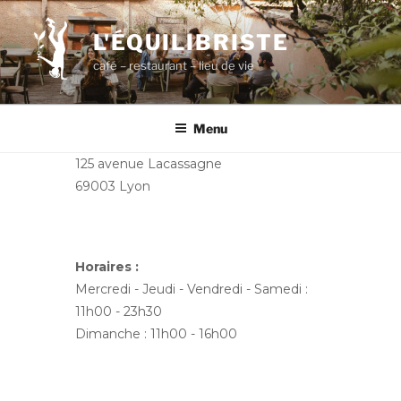
Aller
au
L'ÉQUILIBRISTE
contenu
café – restaurant – lieu de vie
principal
Menu
125 avenue Lacassagne
69003 Lyon
Horaires :
Mercredi - Jeudi - Vendredi - Samedi :
11h00 - 23h30
Dimanche : 11h00 - 16h00