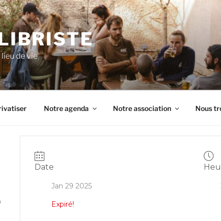
ILIBRISTE
lieu de vie
ivatiser
Notre agenda
Notre association
Nous tr
Date
Heu
Jan 29 2025
0
Expiré!