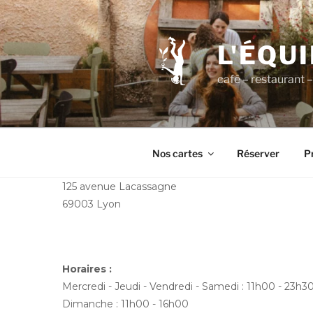
Aller
au
contenu
L'ÉQU
principal
café – restaurant – 
Nos cartes
Réserver
Pr
125 avenue Lacassagne
69003 Lyon
Horaires :
Mercredi - Jeudi - Vendredi - Samedi : 11h00 - 23h3
Dimanche : 11h00 - 16h00