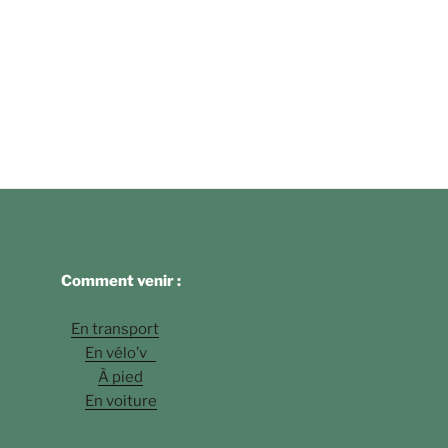
Comment venir :
En transport
En vélo’v
À pied
En voiture