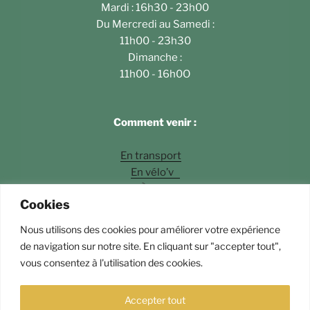
Mardi : 16h30 - 23h00
Du Mercredi au Samedi :
11h00 - 23h30
Dimanche :
11h00 - 16h0O
Comment venir :
En transport
En vélo’v
À pied
Cookies
En voiture
Nous utilisons des cookies pour améliorer votre expérience
Photos
©Fossette Andrey Langlois
de navigation sur notre site. En cliquant sur "accepter tout",
vous consentez à l'utilisation des cookies.
Fièrement propulsé par WordPress
Accepter tout