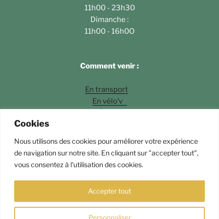
11h00 - 23h30
Dimanche :
11h00 - 16h0O
Comment venir :
En transport
En vélo’v
À pied
Cookies
En voiture
Nous utilisons des cookies pour améliorer votre expérience
Photos
©Fossette Andrey Langlois
de navigation sur notre site. En cliquant sur "accepter tout",
vous consentez à l'utilisation des cookies.
Fièrement propulsé par WordPress
Accepter tout
Personnaliser