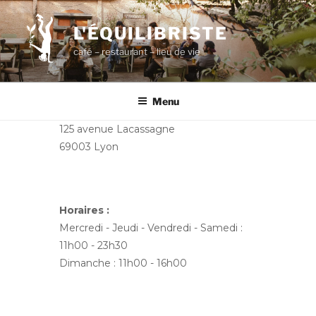
Aller
au
L'ÉQUILIBRISTE
contenu
café – restaurant – lieu de vie
principal
Menu
125 avenue Lacassagne
69003 Lyon
Horaires :
Mercredi - Jeudi - Vendredi - Samedi :
11h00 - 23h30
Dimanche : 11h00 - 16h00