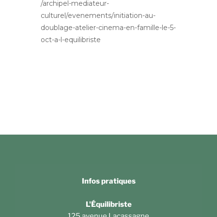
/archipel-mediateur-
culturel/evenements/initiation-au-
doublage-atelier-cinema-en-famille-le-5-
oct-a-l-equilibriste
Infos pratiques
L'Équilibriste
125 avenue Lacassagne