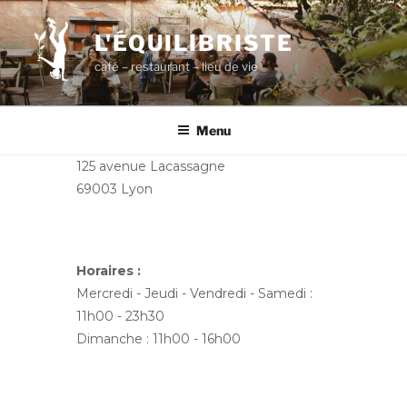
Aller
au
L'ÉQUILIBRISTE
contenu
café – restaurant – lieu de vie
principal
Menu
125 avenue Lacassagne
69003 Lyon
Horaires :
Mercredi - Jeudi - Vendredi - Samedi :
11h00 - 23h30
Dimanche : 11h00 - 16h00