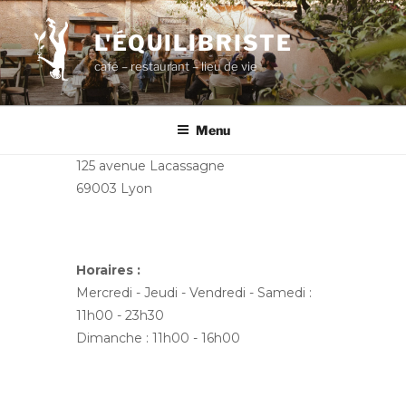
Aller
au
L'ÉQUILIBRISTE
contenu
café – restaurant – lieu de vie
principal
Menu
125 avenue Lacassagne
69003 Lyon
Horaires :
Mercredi - Jeudi - Vendredi - Samedi :
11h00 - 23h30
Dimanche : 11h00 - 16h00