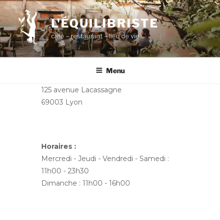
Aller
au
L'ÉQUILIBRISTE
contenu
café – restaurant – lieu de vie
principal
Menu
125 avenue Lacassagne
69003 Lyon
Horaires :
Mercredi - Jeudi - Vendredi - Samedi :
11h00 - 23h30
Dimanche : 11h00 - 16h00