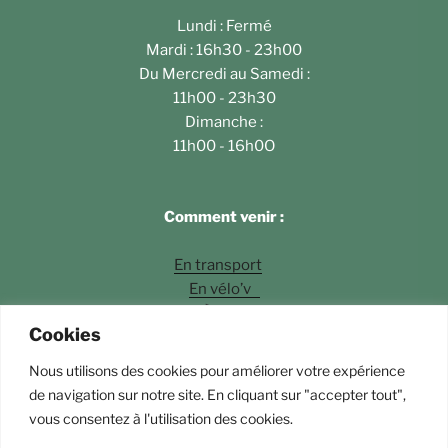
Lundi : Fermé
Mardi : 16h30 - 23h00
Du Mercredi au Samedi :
11h00 - 23h30
Dimanche :
11h00 - 16h0O
Comment venir :
En transport
En vélo’v
À pied
Cookies
En voiture
Nous utilisons des cookies pour améliorer votre expérience
Photos
©Fossette Andrey Langlois
de navigation sur notre site. En cliquant sur "accepter tout",
vous consentez à l'utilisation des cookies.