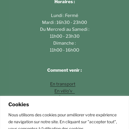
Horaires :
Lundi : Fermé
Mardi : 16h30 - 23h00
Du Mercredi au Samedi :
11h00 - 23h30
Dimanche :
11h00 - 16h0O
Comment venir :
En transport
En vélo’v
À pied
Cookies
En voiture
Nous utilisons des cookies pour améliorer votre expérience
Photos
©Fossette Andrey Langlois
de navigation sur notre site. En cliquant sur "accepter tout",
vous consentez à l'utilisation des cookies.