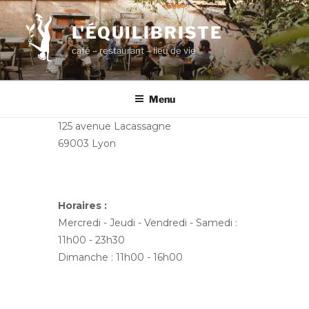
Aller
au
L'ÉQUILIBRISTE
contenu
café – restaurant – lieu de vie
principal
Menu
125 avenue Lacassagne
69003 Lyon
Horaires :
Mercredi - Jeudi - Vendredi - Samedi :
11h00 - 23h30
Dimanche : 11h00 - 16h00