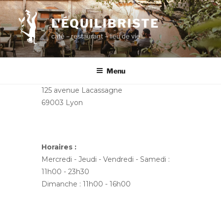
Aller
au
L'ÉQUILIBRISTE
contenu
café – restaurant – lieu de vie
principal
Menu
125 avenue Lacassagne
69003 Lyon
Horaires :
Mercredi - Jeudi - Vendredi - Samedi :
11h00 - 23h30
Dimanche : 11h00 - 16h00