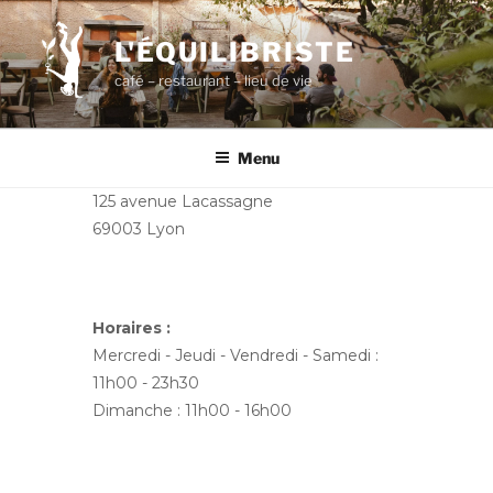
Aller
au
L'ÉQUILIBRISTE
contenu
café – restaurant – lieu de vie
principal
Menu
125 avenue Lacassagne
69003 Lyon
Horaires :
Mercredi - Jeudi - Vendredi - Samedi :
11h00 - 23h30
Dimanche : 11h00 - 16h00