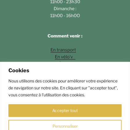
11h00 - 23h30
Dimanche :
11h00 - 16h0O
Comment venir :
En transport
En vélo’v
À pied
Cookies
En voiture
Nous utilisons des cookies pour améliorer votre expérience
Photos
©Fossette Andrey Langlois
de navigation sur notre site. En cliquant sur "accepter tout",
vous consentez à l'utilisation des cookies.
Fièrement propulsé par WordPress
Accepter tout
Personnaliser