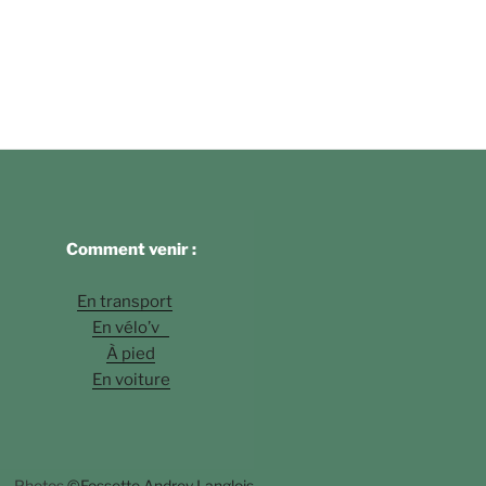
Comment venir :
En transport
En vélo’v
À pied
En voiture
Photos
©Fossette Andrey Langlois