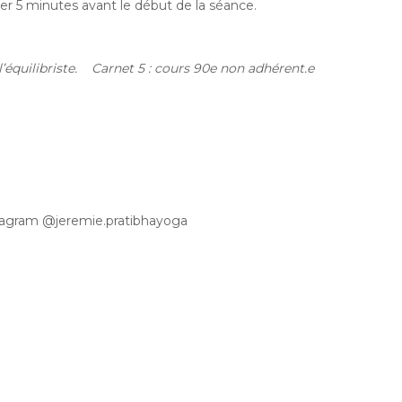
ver 5 minutes avant le début de la séance.
l’équilibriste.
Carnet 5 : cours 90e non adhérent.e
stagram @jeremie.pratibhayoga