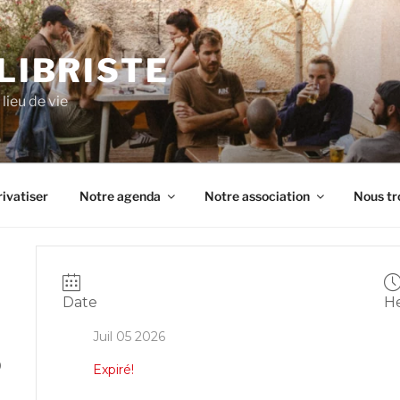
ILIBRISTE
lieu de vie
ivatiser
Notre agenda
Notre association
Nous tr
Date
H
Juil 05 2026
0
Expiré!