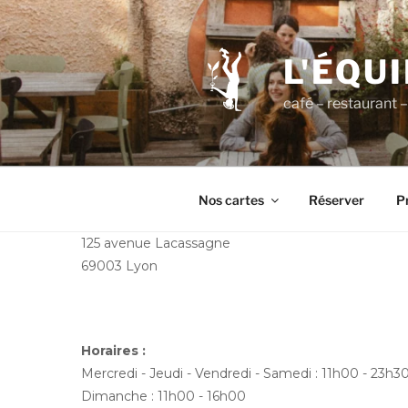
Aller
au
contenu
L'ÉQU
principal
café – restaurant – 
Nos cartes
Réserver
Pr
125 avenue Lacassagne
69003 Lyon
Horaires :
Mercredi - Jeudi - Vendredi - Samedi : 11h00 - 23h3
Dimanche : 11h00 - 16h00