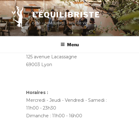
Aller
au
L'ÉQUILIBRISTE
contenu
café – restaurant – lieu de vie
principal
Menu
125 avenue Lacassagne
69003 Lyon
Horaires :
Mercredi - Jeudi - Vendredi - Samedi :
11h00 - 23h30
Dimanche : 11h00 - 16h00