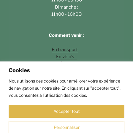
11h00 - 23h30
Dimanche :
11h00 - 16h0O
Comment venir :
En transport
En vélo’v
À pied
Cookies
En voiture
Nous utilisons des cookies pour améliorer votre expérience
Photos
©Fossette Andrey Langlois
de navigation sur notre site. En cliquant sur "accepter tout",
vous consentez à l'utilisation des cookies.
Fièrement propulsé par WordPress
Accepter tout
Personnaliser