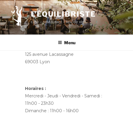
Aller
au
L'ÉQUILIBRISTE
contenu
café – restaurant – lieu de vie
principal
Menu
125 avenue Lacassagne
69003 Lyon
Horaires :
Mercredi - Jeudi - Vendredi - Samedi :
11h00 - 23h30
Dimanche : 11h00 - 16h00