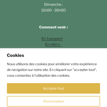
Dimanche :
11h00 - 16h0O
Comment venir :
En transport
En vélo’v
À pied
Cookies
En voiture
Nous utilisons des cookies pour améliorer votre expérience
Photos
©Fossette Andrey Langlois
de navigation sur notre site. En cliquant sur "accepter tout",
vous consentez à l'utilisation des cookies.
Fièrement propulsé par WordPress
Accepter tout
Personnaliser