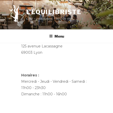
Aller
au
L'ÉQUILIBRISTE
contenu
café – restaurant – lieu de vie
principal
Menu
125 avenue Lacassagne
69003 Lyon
Horaires :
Mercredi - Jeudi - Vendredi - Samedi :
11h00 - 23h30
Dimanche : 11h00 - 16h00