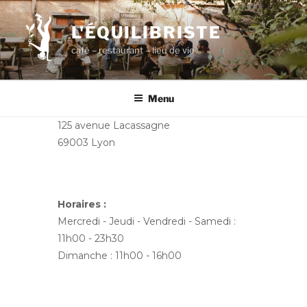
Aller
au
L'ÉQUILIBRISTE
contenu
café – restaurant – lieu de vie
principal
Menu
125 avenue Lacassagne
69003 Lyon
Horaires :
Mercredi - Jeudi - Vendredi - Samedi :
11h00 - 23h30
Dimanche : 11h00 - 16h00