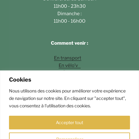
11h00 - 23h30
Dimanche :
11h00 - 16h0O
Comment venir :
En transport
En vélo’v
À pied
Cookies
En voiture
Nous utilisons des cookies pour améliorer votre expérience
Photos
©Fossette Andrey Langlois
de navigation sur notre site. En cliquant sur "accepter tout",
vous consentez à l'utilisation des cookies.
Fièrement propulsé par WordPress
Accepter tout