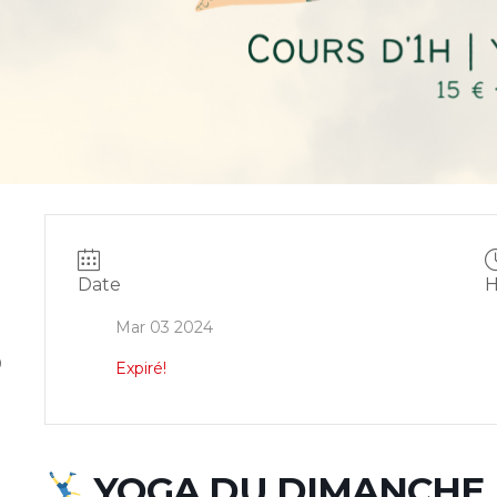
Date
H
Mar 03 2024
0
Expiré!
YOGA DU DIMANCHE