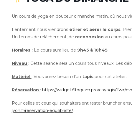
Un cours de yoga en douceur dimanche matin, où nous vien
Lentement nous viendrons
étirer et aérer le corps
. Pre
Un temps de relâchement, de
reconnexion
au corps pou
Horaires :
Le cours aura lieu de
9h45 à 10h45
.
Niveau
: Cette séance sera un cours tous niveaux. Les dé
Matériel
: Vous aurez besoin d’un
tapis
pour cet atelier.
Réservation
:
https://widget.fitogram.pro/coyogis/?w=/
Pour celles et ceux qui souhaiteraient rester bruncher ensu
lyon.fr/reservation-equilibriste/
.