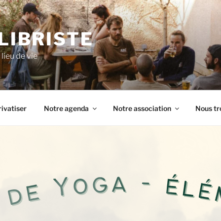
ILIBRISTE
lieu de vie
ivatiser
Notre agenda
Notre association
Nous tr