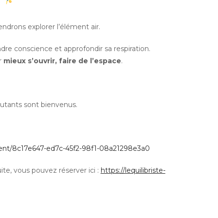
drons explorer l’élément air.
ndre conscience et approfondir sa respiration.
r
mieux s’ouvrir, faire de l’espace
.
butants sont bienvenus.
event/8c17e647-ed7c-45f2-98f1-08a21298e3a0
ite, vous pouvez réserver ici :
https://lequilibriste-