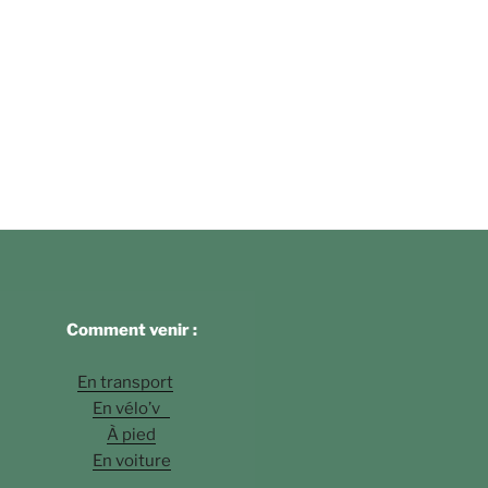
Comment venir :
En transport
En vélo’v
À pied
En voiture