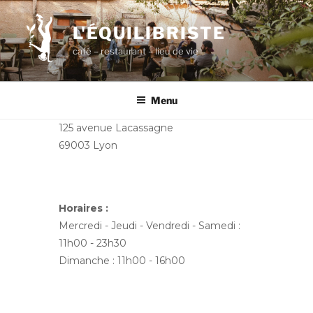
Aller
au
L'ÉQUILIBRISTE
contenu
café – restaurant – lieu de vie
principal
Menu
125 avenue Lacassagne
69003 Lyon
Horaires :
Mercredi - Jeudi - Vendredi - Samedi :
11h00 - 23h30
Dimanche : 11h00 - 16h00