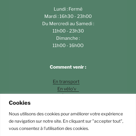
Lundi : Fermé
Mardi : 16h30 - 23h00
Du Mercredi au Samedi :
11h00 - 23h30
Dimanche :
11h00 - 16h0O
Comment venir :
En transport
En vélo’v
À pied
Cookies
En voiture
Nous utilisons des cookies pour améliorer votre expérience
Photos
©Fossette Andrey Langlois
de navigation sur notre site. En cliquant sur "accepter tout",
vous consentez à l'utilisation des cookies.