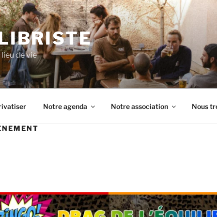
ILIBRISTE
lieu de vie
ivatiser
Notre agenda
Notre association
Nous tr
ÉNEMENT