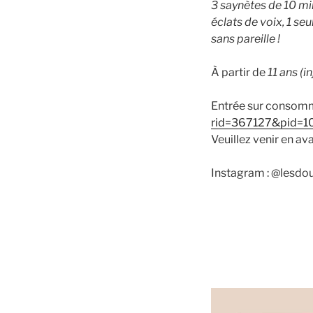
3 saynètes de 10 mi
éclats de voix, 1 s
sans pareille !
À partir de
11 ans (i
Entrée sur consomma
rid=367127&pid=1
Veuillez venir en a
Instagram : @lesdo