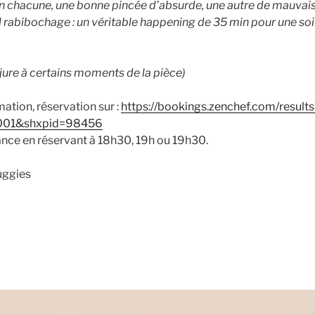
n chacune, une bonne pincée d’absurde, une autre de mauvais
eul rabibochage : un véritable happening de 35 min pour une 
njure à certains moments de la pièce)
tion, réservation sur :
https://bookings.zenchef.com/results
001&shxpid=98456
vance en réservant à 18h30, 19h ou 19h30.
uggies