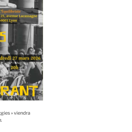
ggies » viendra
.