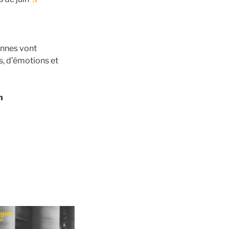
ennes vont
s, d’émotions et
n