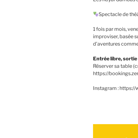
Spectacle de théâ
1 fois par mois, ve
improviser, basée s
d’aventures comme l
Entrée libre, sorti
Réserver sa table (cr
https://bookings.z
Instagram : https: