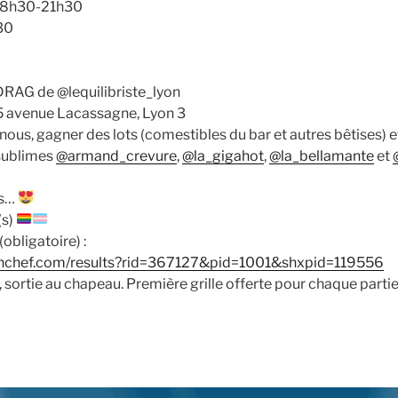
, 18h30-21h30
h30
RAG de @lequilibriste_lyon
25 avenue Lacassagne, Lyon 3
nous, gagner des lots (comestibles du bar et autres bêtises) e
sublimes
@armand_crevure
,
@la_gigahot
,
@la_bellamante
et
es…
(s)
obligatoire) :
zenchef.com/results?rid=367127&pid=1001&shxpid=119556
 sortie au chapeau. Première grille offerte pour chaque partie,