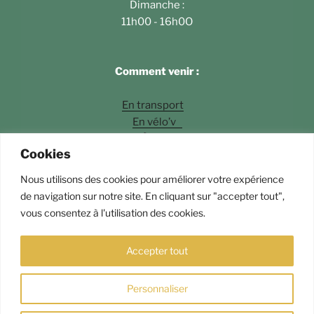
Dimanche :
11h00 - 16h0O
Comment venir :
En transport
En vélo’v
À pied
Cookies
En voiture
Nous utilisons des cookies pour améliorer votre expérience
Photos
©Fossette Andrey Langlois
de navigation sur notre site. En cliquant sur "accepter tout",
vous consentez à l'utilisation des cookies.
Fièrement propulsé par WordPress
Accepter tout
Personnaliser