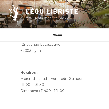
Aller
au
L'ÉQUILIBRISTE
contenu
café – restaurant – lieu de vie
principal
Menu
125 avenue Lacassagne
69003 Lyon
Horaires :
Mercredi - Jeudi - Vendredi - Samedi :
11h00 - 23h30
Dimanche : 11h00 - 16h00