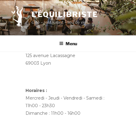
Aller
au
L'ÉQUILIBRISTE
contenu
café – restaurant – lieu de vie
principal
Menu
125 avenue Lacassagne
69003 Lyon
Horaires :
Mercredi - Jeudi - Vendredi - Samedi :
11h00 - 23h30
Dimanche : 11h00 - 16h00