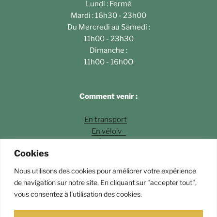
Lundi : Fermé
Mardi : 16h30 - 23h00
Du Mercredi au Samedi :
11h00 - 23h30
Dimanche :
11h00 - 16h0O
Comment venir :
En transport
En vélo’v
À pied
Cookies
En voiture
Nous utilisons des cookies pour améliorer votre expérience
Photos
©Fossette Andrey Langlois
de navigation sur notre site. En cliquant sur "accepter tout",
vous consentez à l'utilisation des cookies.