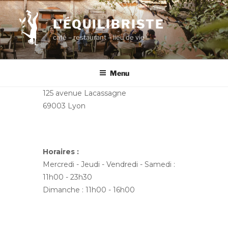
Aller
au
L'ÉQUILIBRISTE
contenu
café – restaurant – lieu de vie
principal
Menu
125 avenue Lacassagne
69003 Lyon
Horaires :
Mercredi - Jeudi - Vendredi - Samedi :
11h00 - 23h30
Dimanche : 11h00 - 16h00