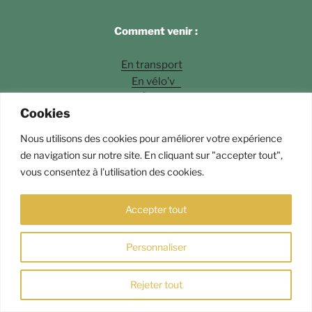
Comment venir :
En transport
En vélo’v
À pied
Cookies
En voiture
Nous utilisons des cookies pour améliorer votre expérience
Photos
©Fossette Andrey Langlois
de navigation sur notre site. En cliquant sur "accepter tout",
vous consentez à l'utilisation des cookies.
Fièrement propulsé par WordPress
Accepter tout
Personnaliser
Rejeter tout