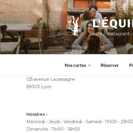
Aller
au
contenu
L'ÉQU
principal
café – restaurant – 
Nos cartes
Réserver
Pr
125 avenue Lacassagne
69003 Lyon
Horaires :
Mercredi - Jeudi - Vendredi - Samedi : 11h00 - 23h3
Dimanche : 11h00 - 16h00