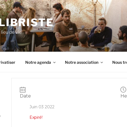
ILIBRISTE
lieu de vie
ivatiser
Notre agenda
Notre association
Nous tr
Date
He
Juin 03 2022
0
Expiré!