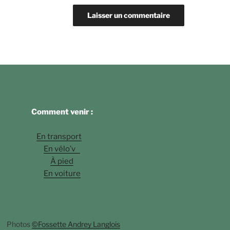
Comment venir :
En transport
En vélo’v
À pied
En voiture
Photos
©Fossette Andrey Langlois