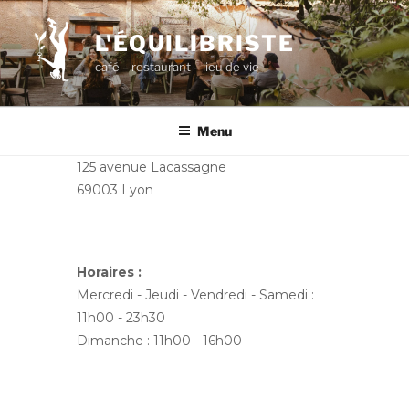
Aller
au
L'ÉQUILIBRISTE
contenu
café – restaurant – lieu de vie
principal
Menu
125 avenue Lacassagne
69003 Lyon
Horaires :
Mercredi - Jeudi - Vendredi - Samedi :
11h00 - 23h30
Dimanche : 11h00 - 16h00