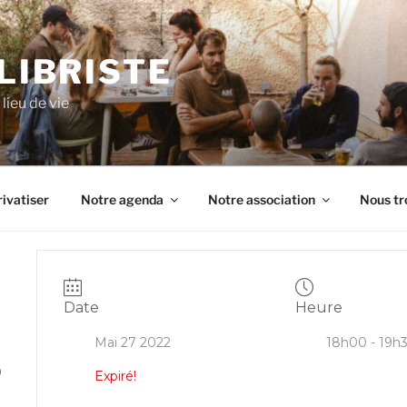
ILIBRISTE
lieu de vie
ivatiser
Notre agenda
Notre association
Nous tr
Date
Heure
Mai 27 2022
18h00 - 19h
0
Expiré!