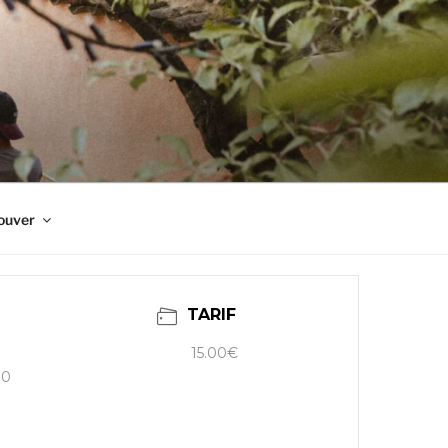
ouver
TARIF
15.00€
30