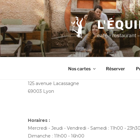
Aller
au
contenu
L'ÉQU
principal
café – restaurant – 
Nos cartes
Réserver
Pr
125 avenue Lacassagne
69003 Lyon
Horaires :
Mercredi - Jeudi - Vendredi - Samedi : 11h00 - 23h3
Dimanche : 11h00 - 16h00