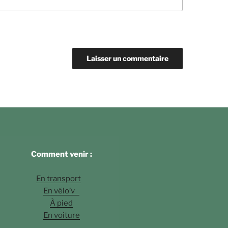
Comment venir :
En transport
En vélo’v
À pied
En voiture