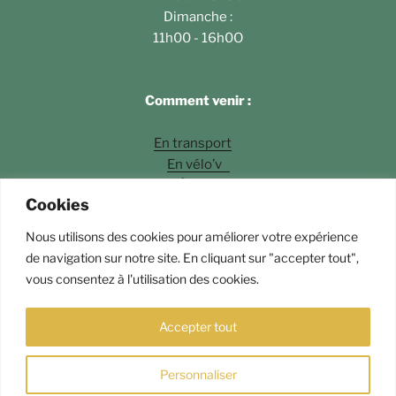
Dimanche :
11h00 - 16h0O
Comment venir :
En transport
En vélo’v
À pied
Cookies
En voiture
Nous utilisons des cookies pour améliorer votre expérience
Photos
©Fossette Andrey Langlois
de navigation sur notre site. En cliquant sur "accepter tout",
vous consentez à l'utilisation des cookies.
Fièrement propulsé par WordPress
Accepter tout
Personnaliser