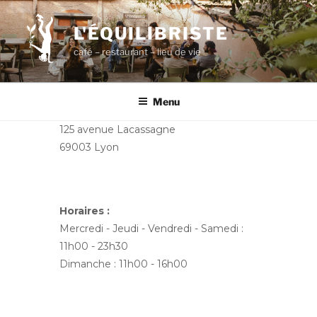
Aller
au
L'ÉQUILIBRISTE
contenu
café – restaurant – lieu de vie
principal
Menu
125 avenue Lacassagne
69003 Lyon
Horaires :
Mercredi - Jeudi - Vendredi - Samedi :
11h00 - 23h30
Dimanche : 11h00 - 16h00