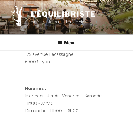
Aller
au
L'ÉQUILIBRISTE
contenu
café – restaurant – lieu de vie
principal
Menu
125 avenue Lacassagne
69003 Lyon
Horaires :
Mercredi - Jeudi - Vendredi - Samedi :
11h00 - 23h30
Dimanche : 11h00 - 16h00