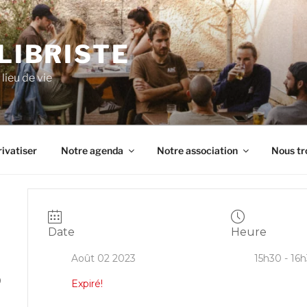
ILIBRISTE
lieu de vie
ivatiser
Notre agenda
Notre association
Nous tr
Date
Heure
Août 02 2023
15h30 - 16
0
Expiré!