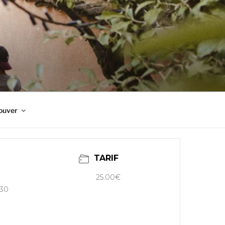
ouver
TARIF
25.00€
h30