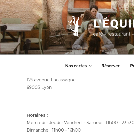
Aller
au
contenu
L'ÉQU
principal
café – restaurant – 
Nos cartes
Réserver
Pr
125 avenue Lacassagne
69003 Lyon
Horaires :
Mercredi - Jeudi - Vendredi - Samedi : 11h00 - 23h3
Dimanche : 11h00 - 16h00