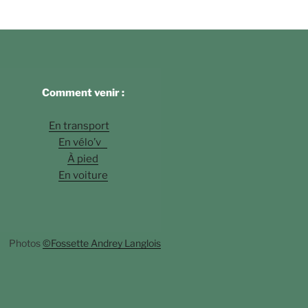
Comment venir :
En transport
En vélo’v
À pied
En voiture
Photos
©Fossette Andrey Langlois